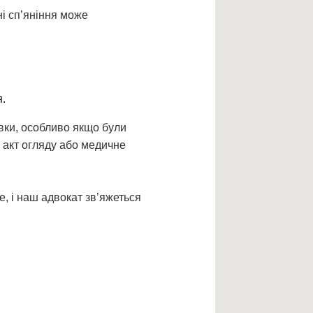
ні сп’яніння може
я.
вки, особливо якщо були
о акт огляду або медичне
, і наш адвокат зв’яжеться