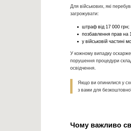
Для військових, які перебув
загрожувати:
штраф від 17 000 грн;
позбавлення прав на 1
у військовій частині 
У кожному випадку оскаржен
порушення процедури склада
освідчення.
Якщо ви опинилися у схо
з вами для безкоштовної
Чому важливо св