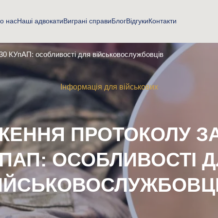
о нас
Наші адвокати
Виграні справи
Блог
Відгуки
Контакти
130 КУпАП: особливості для військовослужбовців
Інформація для військових
ЕННЯ ПРОТОКОЛУ ЗА 
ПАП: ОСОБЛИВОСТІ 
ІЙСЬКОВОСЛУЖБОВЦ