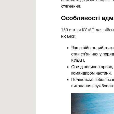
стягнення.
Особливості адм
130 стаття КУпАП для війсь
нюанси:
Якщо військовий знахо
стан сп’яніння у поряд
КУпАП.
Огляд повинен провод
командиром частини.
Поліцейські зобов’яза
виконання службового