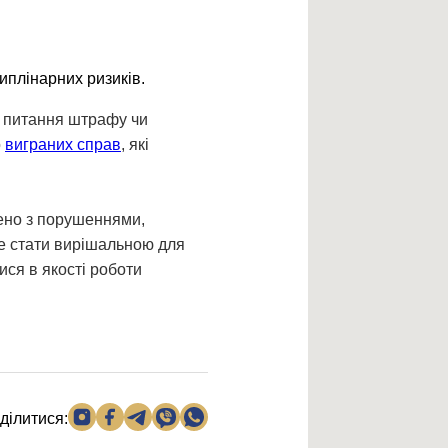
иплінарних ризиків.
е питання штрафу чи
о
виграних справ
, які
дено з порушеннями,
же стати вирішальною для
ися в якості роботи
ділитися: