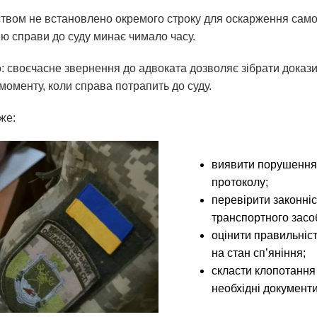
твом не встановлено окремого строку для оскарження самог
ю справи до суду минає чимало часу.
: своєчасне звернення до адвоката дозволяє зібрати докази
моменту, коли справа потрапить до суду.
же:
виявити порушення
протоколу;
перевірити законніс
транспортного засо
оцінити правильніс
на стан сп’яніння;
скласти клопотання 
необхідні документи