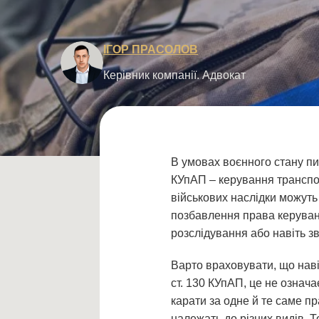
ІГОР ПРАСОЛОВ
Керівник компанії. Адвокат
В умовах воєнного стану пи
КУпАП – керування транспор
військових наслідки можуть
позбавлення права керуван
розслідування або навіть з
Варто враховувати, що наві
ст. 130 КУпАП, це не означ
карати за одне й те саме п
належать до різних видів. 