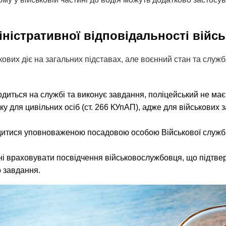
іністративної відповідальності війс
кових діє на загальних підставах, але воєнний стан та служ
диться на службі та виконує завдання, поліцейський не ма
ку для цивільних осіб (ст. 266 КУпАП), адже для військових з
итися уповноваженою посадовою особою Військової служб
ні враховувати посвідчення військовослужбовця, що підтвер
 завдання.