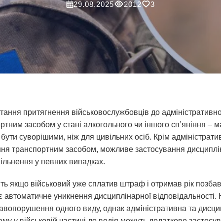
29.08.2025
2012
3
тання притягнення військовослужбовців до адміністративної 
тним засобом у стані алкогольного чи іншого сп’яніння – ма
 бути суворішими, ніж для цивільних осіб. Крім адміністрат
ня транспортним засобом, можливе застосування дисциплі
вільнення у певних випадках.
ть якщо військовий уже сплатив штраф і отримав рік позба
ає автоматичне уникнення дисциплінарної відповідальності. 
равопорушення одного виду, однак адміністративна та дисци
Тому у військовій частині до водія можуть додатково застос