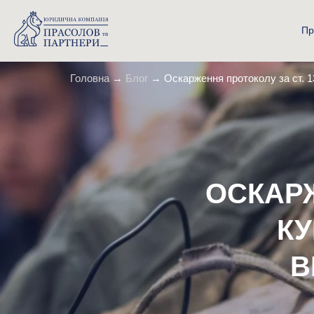
Пр
Головна
→
Блог
→
Оскарження протоколу за ст. 
ОСКАРЖ
КУ
В