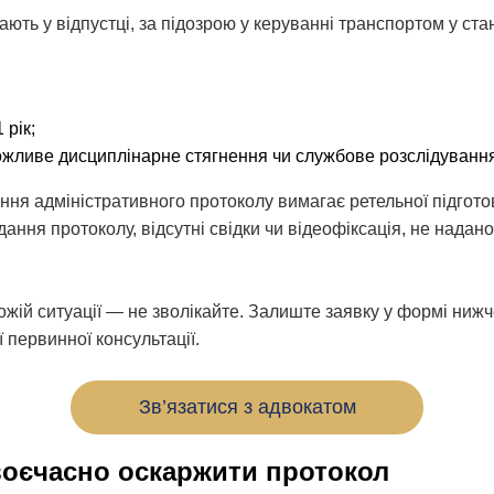
ають у відпустці, за підозрою у керуванні транспортом у ста
 рік;
можливе дисциплінарне стягнення чи службове розслідуванн
ня адміністративного протоколу вимагає ретельної підгото
ння протоколу, відсутні свідки чи відеофіксація, не надан
жій ситуації — не зволікайте. Залиште заявку у формі нижче
 первинної консультації.
Зв’язатися з адвокатом
оєчасно оскаржити протокол