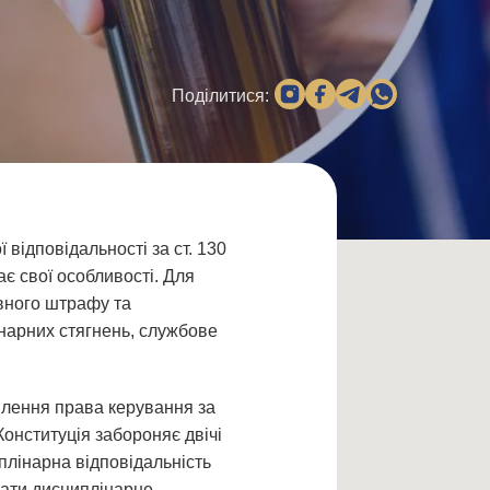
Поділитися:
відповідальності за ст. 130
є свої особливості. Для
ивного штрафу та
нарних стягнень, службове
влення права керування за
Конституція забороняє двічі
плінарна відповідальність
увати дисциплінарне