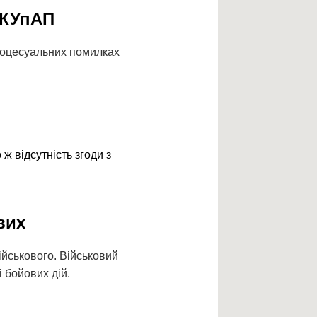
 КУпАП
роцесуальних помилках
ж відсутність згоди з
вих
ійськового. Військовий
 бойових дій.