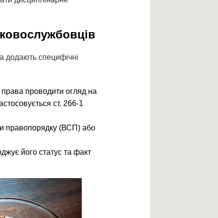
ьковослужбовців
ба додають специфічні
є права проводити огляд на
астосовується ст. 266-1
и правопорядку (ВСП) або
джує його статус та факт