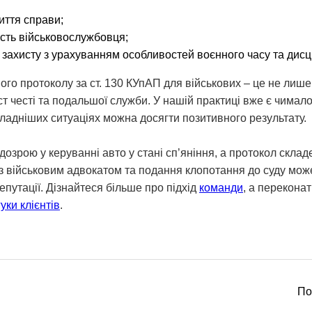
иття справи;
исть військовослужбовця;
захисту з урахуванням особливостей воєнного часу та дисц
го протоколу за ст. 130 КУпАП для військових – це не лиш
ст честі та подальшої служби. У нашій практиці вже є чимал
кладніших ситуаціях можна досягти позитивного результату.
дозрою у керуванні авто у стані сп’яніння, а протокол скла
 з військовим адвокатом та подання клопотання до суду мо
епутації. Дізнайтеся більше про підхід
команди
, а переконат
гуки клієнтів
.
По