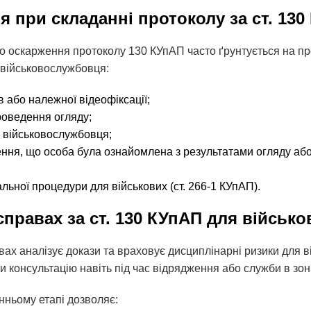
 при складанні протоколу за ст. 130
що оскарження протоколу 130 КУпАП часто ґрунтується на п
 військовослужбовця:
ів або належної відеофіксації;
оведення огляду;
і військовослужбовця;
ення, що особа була ознайомлена з результатами огляду або 
льної процедури для військових (ст. 266-1 КУпАП).
справах за ст. 130 КУпАП для військо
вах аналізує докази та враховує дисциплінарні ризики для в
 консультацію навіть під час відрядження або служби в зоні
нньому етапі дозволяє: