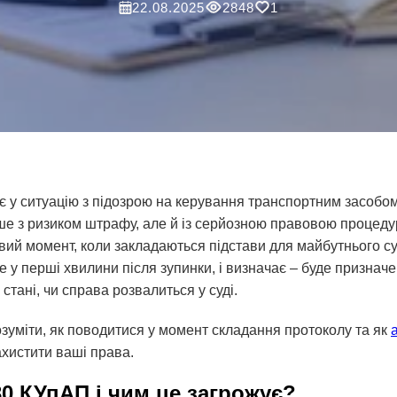
22.08.2025
2848
1
є у ситуацію з підозрою на керування транспортним засобом
ише з ризиком штрафу, але й із серйозною правовою процед
овий момент, коли закладаються підстави для майбутнього су
те у перші хвилини після зупинки, і визначає – буде призна
тані, чи справа розвалиться у суді.
зуміти, як поводитися у момент складання протоколу та як
хистити ваші права.
30 КУпАП і чим це загрожує?