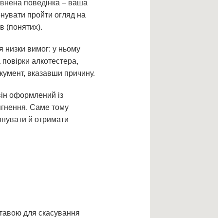
евнена поведінка – ваша
онувати пройти огляд на
в (понятих).
 низки вимог: у ньому
 повірки алкотестера,
кумент, вказавши причину.
він оформлений із
ягнення. Саме тому
онувати й отримати
ставою для скасування