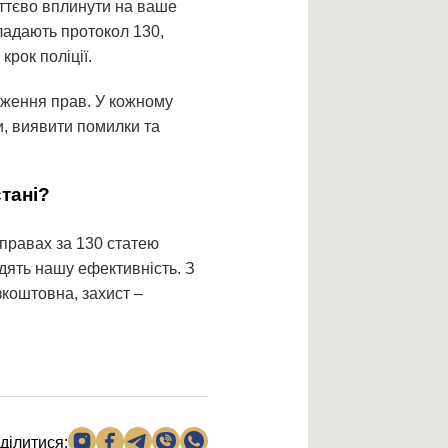
уттєво вплинути на ваше
кладають протокол 130,
крок поліції.
еження прав. У кожному
и, виявити помилки та
тані?
справах за 130 статею
одять нашу ефективність. З
зкоштовна, захист –
ділитися: