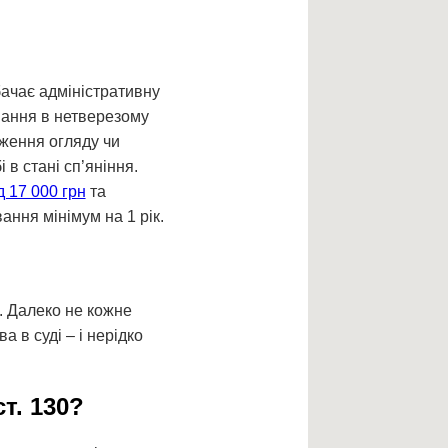
ачає адміністративну
вання в нетверезому
дження огляду чи
 в стані сп’яніння.
 17 000 грн
та
ння мінімум на 1 рік.
. Далеко не кожне
 в суді – і нерідко
т. 130?