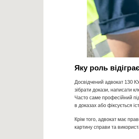
Яку роль відігра
Досвідчений адвокат 130 КУ
зібрати докази, написати кло
Часто саме професійний під
в доказах або фіксується і
Крім того, адвокат має прав
картину справи та використа