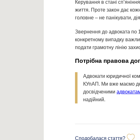
Керування в стані сп’янінн
життя. Проте закон дає кож
головне – не панікувати, ді
Звернення до адвоката по 1
конкретному випадку важлив
подати грамотну лінію захис
Потрібна правова доп
Адвокати юридичної ком
КУпАП. Ми вже маємо д
досвідченими
адвоката
надійний.
Сподобалася стаття?