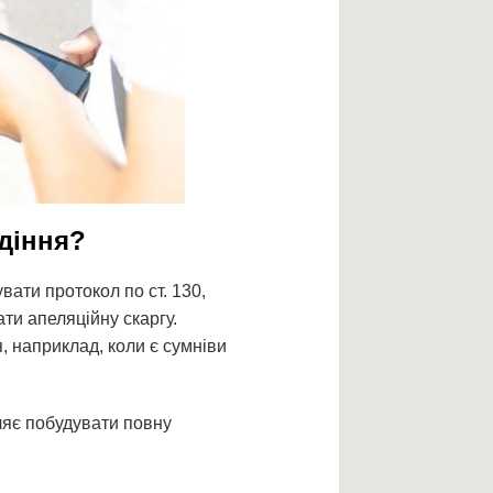
одіння?
ати протокол по ст. 130,
ати апеляційну скаргу.
, наприклад, коли є сумніви
оляє побудувати повну