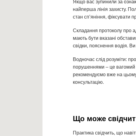
Якщо вас зупинили за ознак
найперша лінія захисту. По
стан сп’яніння, фіксувати п
Складання протоколу про а
мають бути вказані обстави
свідки, пояснення водія. В
Водночас слід розуміти: пр
порушеннями – це вагомий а
рекомендуємо вже на цьому
консультацію.
Що може свідчи
Практика свідчить, що наві