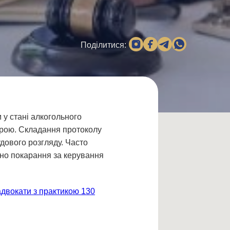
Поділитися:
 у стані алкогольного
урою. Складання протоколу
дового розгляду. Часто
чено покарання за керування
адвокати з практикою 130