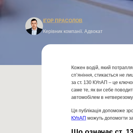
ІГОР ПРАСОЛОВ
Керівник компанії. Адвокат
Кожен водій, який потрапля
сп’яніння, стикається не л
за ст. 130 КУпАП – це ключ
саме те, як ви себе поводи
автомобілем в нетверезому с
Ця публікація допоможе зро
КУпАП
можуть допомогти за
Що означає ст. 1