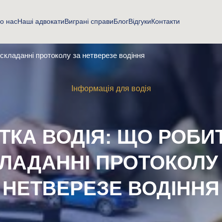
о нас
Наші адвокати
Виграні справи
Блог
Відгуки
Контакти
 складанні протоколу за нетверезе водіння
Інформація для водія
ТКА ВОДІЯ: ЩО РОБИ
ЛАДАННІ ПРОТОКОЛУ
НЕТВЕРЕЗЕ ВОДІННЯ