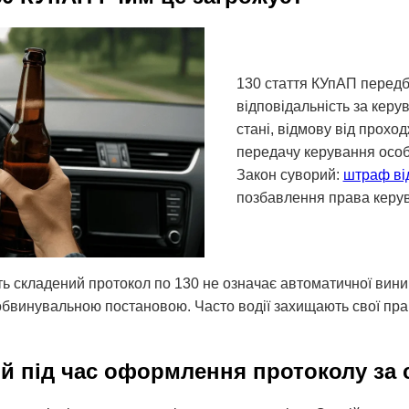
130 стаття КУпАП передб
відповідальність за керу
стані, відмову від прохо
передачу керування особі
Закон суворий:
штраф від
позбавлення права керува
ть складений протокол по 130 не означає автоматичної вини
бвинувальною постановою. Часто водії захищають свої права
ій під час оформлення протоколу за с