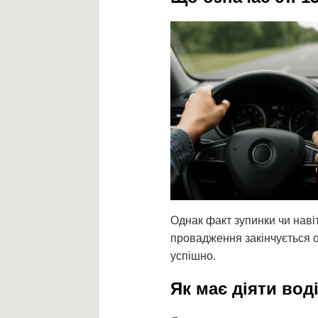
Однак факт зупинки чи наві
провадження закінчується о
успішно.
Як має діяти вод