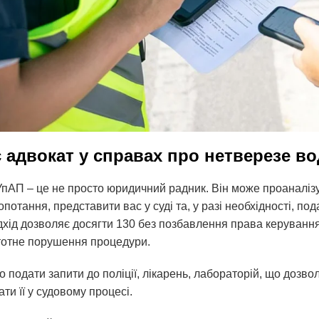
є адвокат у справах про нетверезе в
пАП – це не просто юридичний радник. Він може проаналізув
потання, представити вас у суді та, у разі необхідності, под
хід дозволяє досягти 130 без позбавлення права керування
стотне порушення процедури.
о подати запити до поліції, лікарень, лабораторій, що дозв
ти її у судовому процесі.