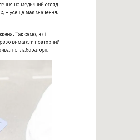
влення на медичний огляд,
, – усе це має значення.
жена. Так само, як і
право вимагати повторний
риватної лабораторії.