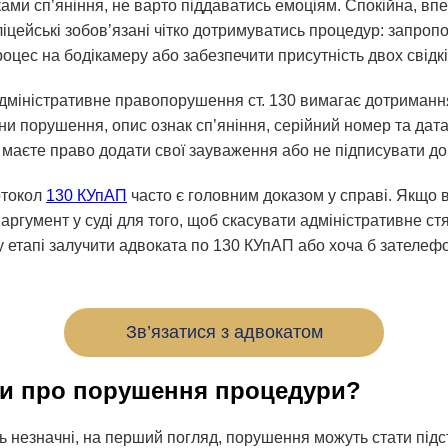
ами сп’яніння, не варто піддаватись емоціям. Спокійна, вп
ліцейські зобов’язані чітко дотримуватись процедур: запроп
роцес на бодікамеру або забезпечити присутність двох свідкі
дміністративне правопорушення ст. 130 вимагає дотримання
ни порушення, опис ознак сп’яніння, серійний номер та дата
и маєте право додати свої зауваження або не підписувати до
отокол
130 КУпАП
часто є головним доказом у справі. Якщо 
ргумент у суді для того, щоб скасувати адміністративне ст
 етапі залучити адвоката по 130 КУпАП або хоча б зателеф
Зв’язатися з адвокатом
ти про порушення процедури?
ть незначні, на перший погляд, порушення можуть стати під