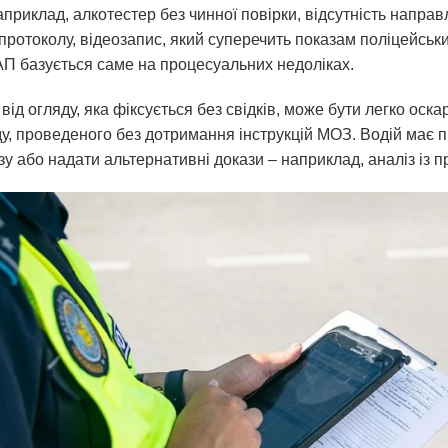
приклад, алкотестер без чинної повірки, відсутність напра
ротоколу, відеозапис, який суперечить показам поліцейських
пАП базується саме на процесуальних недоліках.
ід огляду, яка фіксується без свідків, може бути легко оскар
у, проведеного без дотримання інструкцій МОЗ. Водій має 
у або надати альтернативні докази – наприклад, аналіз із п