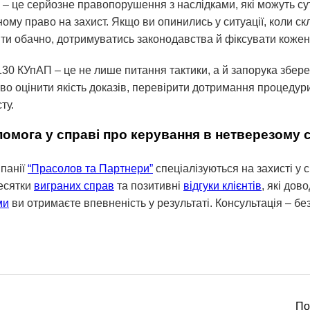
я – це серйозне правопорушення з наслідками, які можуть с
ному право на захист. Якщо ви опинились у ситуації, коли с
яти обачно, дотримуватись законодавства й фіксувати кожен 
30 КУпАП – це не лише питання тактики, а й запорука збер
о оцінити якість доказів, перевірити дотримання процедур
ту.
омога у справі про керування в нетверезому с
панії
“Прасолов та Партнери”
спеціалізуються на захисті у 
есятки
виграних справ
та позитивні
відгуки клієнтів
, які дов
ми
ви отримаєте впевненість у результаті. Консультація – бе
По