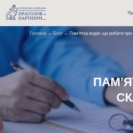
Пр
Головна
→
Блог
→
Пам’ятка водія: що робити при
ПАМ’Я
СК