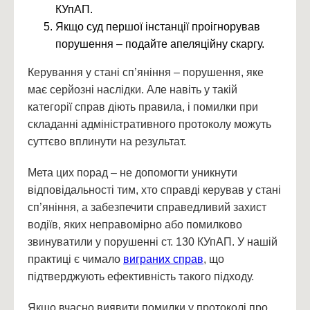
КУпАП.
Якщо суд першої інстанції проігнорував
порушення – подайте апеляційну скаргу.
Керування у стані сп’яніння – порушення, яке
має серйозні наслідки. Але навіть у такій
категорії справ діють правила, і помилки при
складанні адміністративного протоколу можуть
суттєво вплинути на результат.
Мета цих порад – не допомогти уникнути
відповідальності тим, хто справді керував у стані
сп’яніння, а забезпечити справедливий захист
водіїв, яких неправомірно або помилково
звинуватили у порушенні ст. 130 КУпАП. У нашій
практиці є чимало
виграних справ
, що
підтверджують ефективність такого підходу.
Якщо вчасно виявити помилки у протоколі про