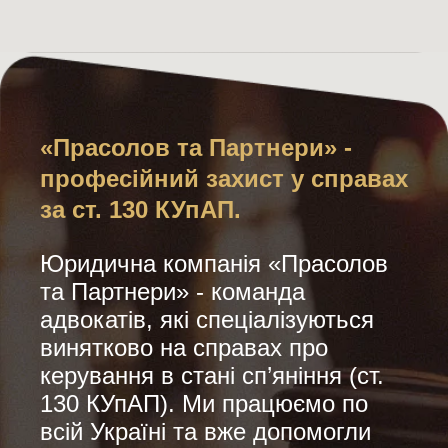
«Прасолов та Партнери» -
професійний захист у справах
за ст. 130 КУпАП.
Юридична компанія «Прасолов
та Партнери» - команда
адвокатів, які спеціалізуються
винятково на справах про
керування в стані сп’яніння (ст.
130 КУпАП). Ми працюємо по
всій Україні та вже допомогли