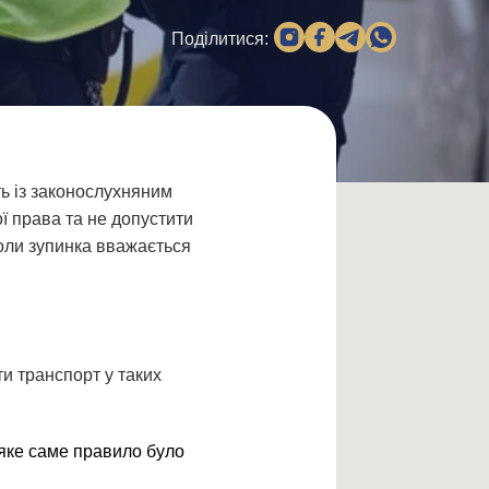
Поділитися:
ь із законослухняним
ї права та не допустити
коли зупинка вважається
ти транспорт у таких
яке саме правило було