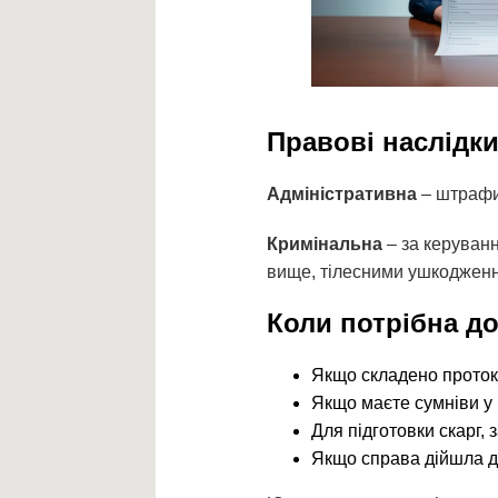
Правові наслідки
Адміністративна
– штрафи,
Кримінальна
– за керуванн
вище, тілесними ушкоджен
Коли потрібна д
Якщо складено прото
Якщо маєте сумніви у 
Для підготовки скарг, 
Якщо справа дійшла д