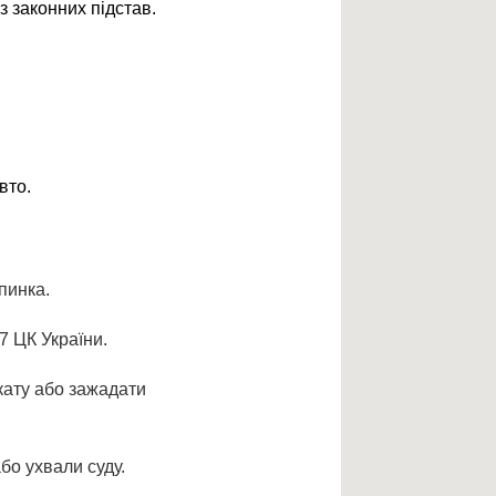
з законних підстав.
вто.
упинка.
7 ЦК України.
кату або зажадати
бо ухвали суду.