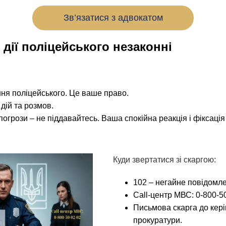
Зв’язатися з адвокатом
дії поліцейського незаконні
ння поліцейського. Це ваше право.
 дій та розмов.
погрози – не піддавайтесь. Ваша спокійна реакція і фіксаці
Куди звертатися зі скаргою:
102 – негайне повідомле
Call-центр МВС: 0-800-5
Письмова скарга до керів
прокуратури.