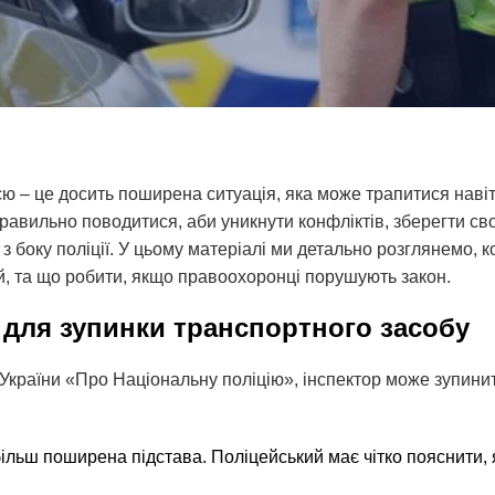
ю – це досить поширена ситуація, яка може трапитися навіт
правильно поводитися, аби уникнути конфліктів, зберегти сво
боку поліції. У цьому матеріалі ми детально розглянемо, 
ій, та що робити, якщо правоохоронці порушують закон.
 для зупинки транспортного засобу
у України «Про Національну поліцію», інспектор може зупини
льш поширена підстава. Поліцейський має чітко пояснити, 