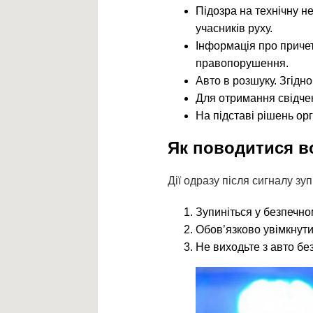
Підозра на технічну н
учасників руху.
Інформація про приче
правопорушення.
Авто в розшуку. Згідно
Для отримання свідчен
На підставі рішень ор
Як поводитися во
Дії одразу після сигналу зуп
Зупиніться у безпечном
Обов’язково увімкнути
Не виходьте з авто бе