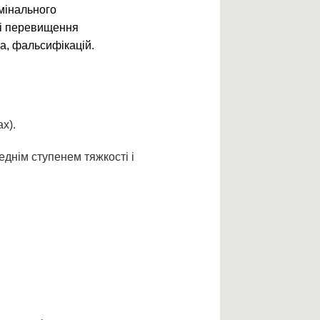
мінального
зі перевищення
а, фальсифікацій.
х).
еднім ступенем тяжкості і