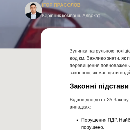
ІГОР ПРАСОЛОВ
Керівник компанії. Адвокат
Зупинка патрульною поліціє
водієм. Важливо знати, як 
перевищення повноважень з 
законною, як має діяти вод
Законні підстави
Відповідно до ст. 35 Закон
випадках:
Порушення ПДР. Найбі
порушено.