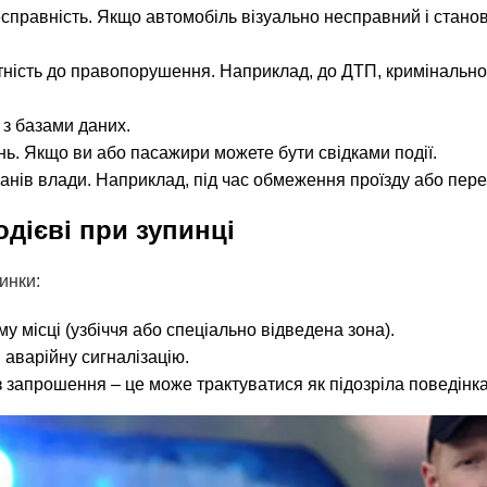
есправність. Якщо автомобіль візуально несправний і станов
тність до правопорушення. Наприклад, до ДТП, кримінально
 з базами даних.
ь. Якщо ви або пасажири можете бути свідками події.
ганів влади. Наприклад, під час обмеження проїзду або пере
дієві при зупинці
инки:
у місці (узбіччя або спеціально відведена зона).
 аварійну сигналізацію.
з запрошення – це може трактуватися як підозріла поведінка