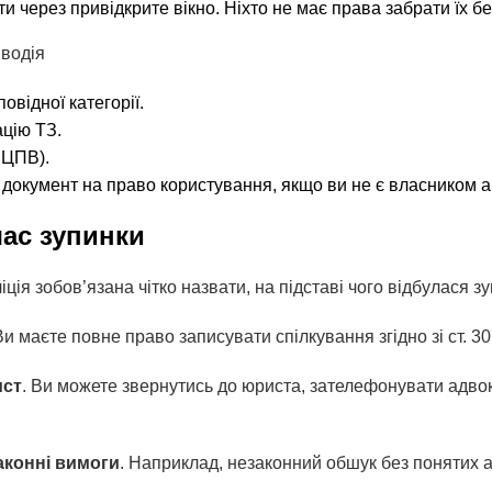
 через привідкрите вікно. Ніхто не має права забрати їх бе
 водія
овідної категорії.
цію ТЗ.
СЦПВ).
 документ на право користування, якщо ви не є власником а
час зупинки
ліція зобов’язана чітко назвати, на підставі чого відбулася з
Ви маєте повне право записувати спілкування згідно зі ст. 30
ист
. Ви можете звернутись до юриста, зателефонувати адво
аконні вимоги
. Наприклад, незаконний обшук без понятих а