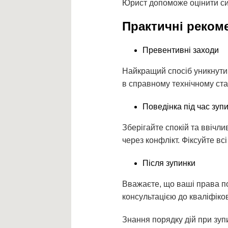
Юрист допоможе оцінити сит
Практичні рекоме
Превентивні заходи
Найкращий спосіб уникнути
в справному технічному стан
Поведінка під час зуп
Зберігайте спокій та ввічли
через конфлікт. Фіксуйте в
Після зупинки
Вважаєте, що ваші права по
консультацією до кваліфіко
Знання порядку дій при зуп