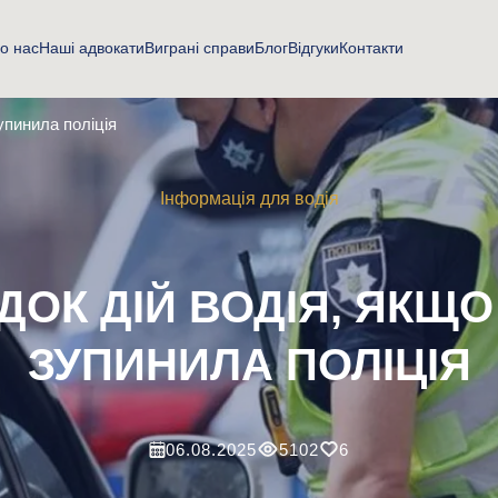
о нас
Наші адвокати
Виграні справи
Блог
Відгуки
Контакти
упинила поліція
Інформація для водія
ДОК ДІЙ ВОДІЯ, ЯКЩО
ЗУПИНИЛА ПОЛІЦІЯ
06.08.2025
5102
6