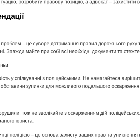
уацію, розробити правову позицію, а адвокат – захистити ва
ндації
 проблем – це суворе дотримання правил дорожнього руху 
і. Завжди майте при собі всі необхідні документи та стежте 
инки
вість у спілкуванні з поліцейськими. Не намагайтеся вирішит
сі обставини зупинки для можливого подальшого оскарження
рушили, тож не зволікайте з оскарженням дій поліцейських
ваного юриста.
инці поліцією – це основа захисту ваших прав та уникнення