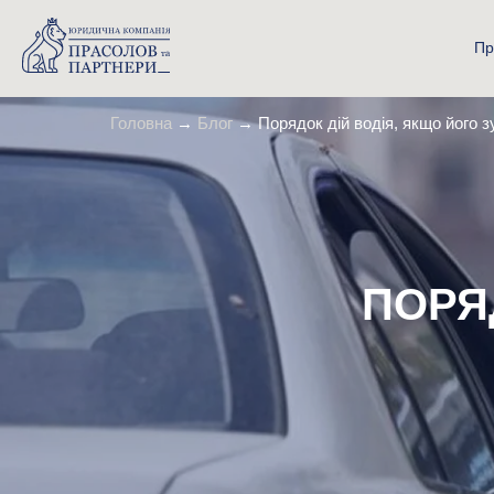
Пр
Головна
→
Блог
→
Порядок дій водія, якщо його з
ПОРЯ