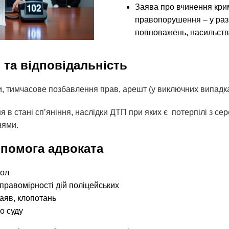
Заява про вчинення кри
правопорушення – у ра
повноважень, насильств
 та відповідальність
 тимчасове позбавлення прав, арешт (у виключних випадка
я в стані сп’яніння, наслідки ДТП при яких є потерпілі з сер
нями.
опомога адвоката
кол
правомірності дій поліцейських
заяв, клопотань
о суду