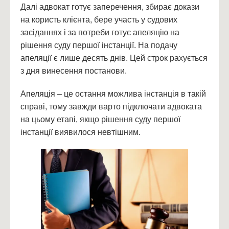
Далі адвокат готує заперечення, збирає докази
на користь клієнта, бере участь у судових
засіданнях і за потреби готує апеляцію на
рішення суду першої інстанції. На подачу
апеляції є лише десять днів. Цей строк рахується
з дня винесення постанови.
Апеляція – це остання можлива інстанція в такій
справі, тому завжди варто підключати адвоката
на цьому етапі, якщо рішення суду першої
інстанції виявилося невтішним.