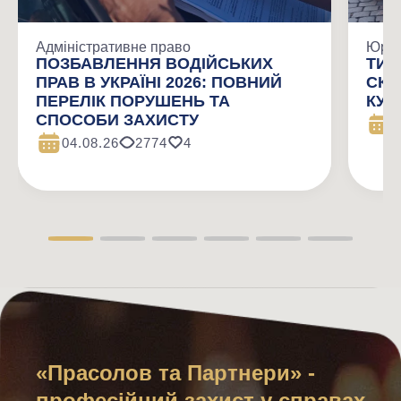
Адміністративне право
Юрид
ПОЗБАВЛЕННЯ ВОДІЙСЬКИХ
ТИП
ПРАВ В УКРАЇНІ 2026: ПОВНИЙ
СКЛ
ПЕРЕЛІК ПОРУШЕНЬ ТА
КУП
СПОСОБИ ЗАХИСТУ
2
04.08.26
2774
4
«Прасолов та Партнери» -
професійний захист у справах