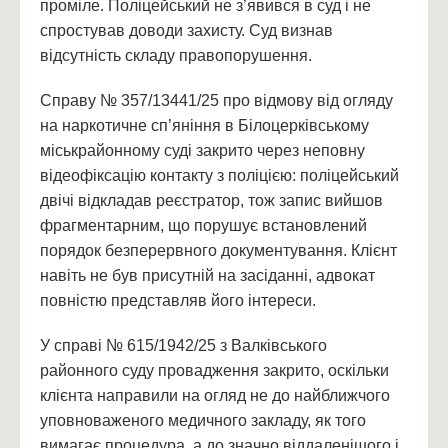
проміле. Поліцейський не з’явився в суд і не
спростував доводи захисту. Суд визнав
відсутність складу правопорушення.
Справу № 357/13441/25 про відмову від огляду
на наркотичне сп’яніння в Білоцерківському
міськрайонному суді закрито через неповну
відеофіксацію контакту з поліцією: поліцейський
двічі відкладав реєстратор, тож запис вийшов
фрагментарним, що порушує встановлений
порядок безперервного документування. Клієнт
навіть не був присутній на засіданні, адвокат
повністю представляв його інтереси.
У справі № 615/1942/25 з Валківського
районного суду провадження закрито, оскільки
клієнта направили на огляд не до найближчого
уповноваженого медичного закладу, як того
вимагає процедура, а до значно віддаленішого і